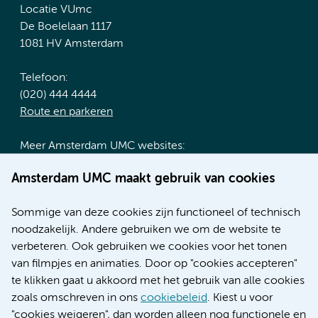
Locatie VUmc
De Boelelaan 1117
1081 HV Amsterdam
Telefoon:
(020) 444 4444
Route en parkeren
Meer Amsterdam UMC websites:
Werken bij Amsterdam UMC
Amsterdam UMC maakt gebruik van cookies
Over Amsterdam UMC
Nieuws
Sommige van deze cookies zijn functioneel of technisch
Research
noodzakelijk. Andere gebruiken we om de website te
Educatie locatie AMC
verbeteren. Ook gebruiken we cookies voor het tonen
Educatie locatie VUmc
van filmpjes en animaties. Door op "cookies accepteren"
te klikken gaat u akkoord met het gebruik van alle cookies
zoals omschreven in ons
cookiebeleid
. Kiest u voor
"cookies weigeren", dan worden alleen nog functionele en