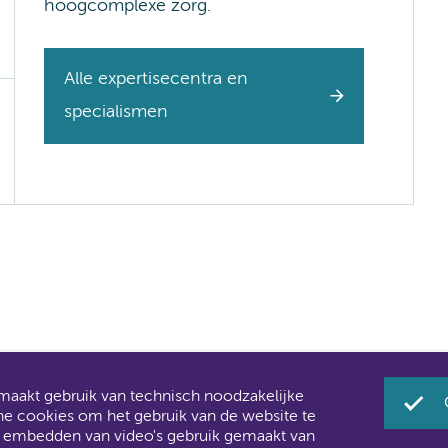
hoogcomplexe zorg.
Alle expertisecentra en
specialismen
akt gebruik van technisch noodzakelijke
Umc zijn al een tijdje samen Amsterdam UMC.
he cookies om het gebruik van de website te
 u ook merken aan de websites: steeds meer informatie ver
t embedden van video's gebruik gemaakt van