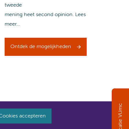
tweede
mening heet second opinion. Lees
meer...
Ontdek de mogelijkheden
Locatie VUmc
Cookies accepteren
huist naar amsterdamumc.nl en amsterdamumc.org