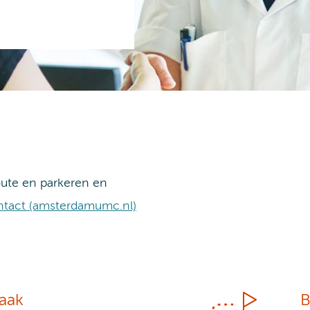
oute en parkeren en
ntact (amsterdamumc.nl)
raak
B