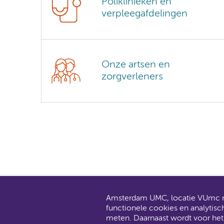
Poliklinieken en
verpleegafdelingen
Onze artsen en
zorgverleners
Amsterdam UMC, locatie VUmc ma
AMC en V
functionele cookies en analytisc
Dit gaat
meten. Daarnaast wordt voor he