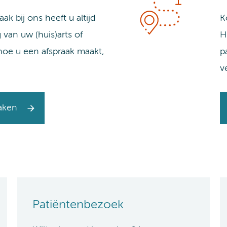
ak bij ons heeft u altijd
K
 van uw (huis)arts of
H
 hoe u een afspraak maakt,
p
v
aken
Patiëntenbezoek