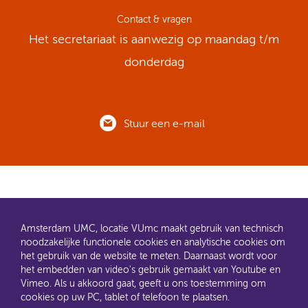
Contact & vragen
Het secretariaat is aanwezig op maandag t/m
donderdag
Stuur een e-mail
Amsterdam UMC, locatie VUmc maakt gebruik van technisch
noodzakelijke functionele cookies en analytische cookies om
het gebruik van de website te meten. Daarnaast wordt voor
het embedden van video's gebruik gemaakt van Youtube en
AMC en VUmc zijn al een tijdje samen Amsterdam UMC.
Vimeo. Als u akkoord gaat, geeft u ons toestemming om
Dit gaat u ook merken aan de websites: steeds meer
cookies op uw PC, tablet of telefoon te plaatsen.
informatie verhuist naar amsterdamumc.nl en