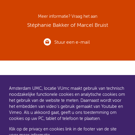
Meer informatie? Vraag het aan
Stéphanie Bakker of Marcel Bruist
Stuur een e-mail
Amsterdam UMC, locatie VUmc maakt gebruik van technisch
noodzakelijke functionele cookies en analytische cookies om
het gebruik van de website te meten. Daarnaast wordt voor
het embedden van video's gebruik gemaakt van Youtube en
AMC en VUmc zijn al een tijdje samen Amsterdam UMC.
Vimeo. Als u akkoord gaat, geeft u ons toestemming om
Dit gaat u ook merken aan de websites: steeds meer
cookies op uw PC, tablet of telefoon te plaatsen.
informatie verhuist naar amsterdamumc.nl en
amsterdamumc.org
Klik op de privacy en cookies link in de footer van de site