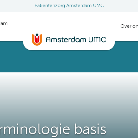
Patiëntenzorg Amsterdam UMC
rdam
Over on
rminologie basis