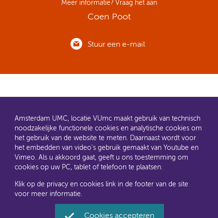
Meer informatie? Vraag het aan
Coen Poot
Stuur een e-mail
Amsterdam UMC, locatie VUmc maakt gebruik van technisch
noodzakelijke functionele cookies en analytische cookies om
het gebruik van de website te meten. Daarnaast wordt voor
het embedden van video's gebruik gemaakt van Youtube en
AMC en VUmc zijn al een tijdje samen Amsterdam UMC.
Vimeo. Als u akkoord gaat, geeft u ons toestemming om
Dit gaat u ook merken aan de websites: steeds meer
cookies op uw PC, tablet of telefoon te plaatsen.
informatie verhuist naar amsterdamumc.nl en
amsterdamumc.org
Klik op de privacy en cookies link in de footer van de site
voor meer informatie.
Disclaimer
Toegankelijkheid
Privacyverklaring en
cookies
Cookies accepteren