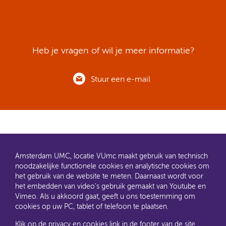
Heb je vragen of wil je meer informatie?
Stuur een e-mail
Amsterdam UMC, locatie VUmc maakt gebruik van technisch
noodzakelijke functionele cookies en analytische cookies om
het gebruik van de website te meten. Daarnaast wordt voor
het embedden van video's gebruik gemaakt van Youtube en
AMC en VUmc zijn al een tijdje samen Amsterdam UMC.
Vimeo. Als u akkoord gaat, geeft u ons toestemming om
Dit gaat u ook merken aan de websites: steeds meer
cookies op uw PC, tablet of telefoon te plaatsen.
informatie verhuist naar amsterdamumc.nl en
amsterdamumc.org
Klik op de privacy en cookies link in de footer van de site