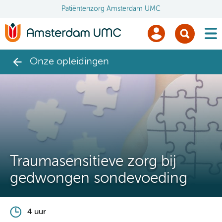
Patiëntenzorg Amsterdam UMC
men
Onze opleidingen
Traumasensitieve zorg bij
gedwongen sondevoeding
4 uur