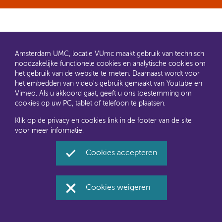
Amsterdam UMC, locatie VUmc maakt gebruik van technisch
noodzakelijke functionele cookies en analytische cookies om
het gebruik van de website te meten. Daarnaast wordt voor
het embedden van video's gebruik gemaakt van Youtube en
AMC en VUmc zijn al een tijdje samen Amsterdam UMC.
Vimeo. Als u akkoord gaat, geeft u ons toestemming om
Dit gaat u ook merken aan de websites: steeds meer
cookies op uw PC, tablet of telefoon te plaatsen.
informatie verhuist naar amsterdamumc.nl en
amsterdamumc.org
Klik op de privacy en cookies link in de footer van de site
voor meer informatie.
Disclaimer
Toegankelijkheid
Privacyverklaring en
cookies
Cookies accepteren
Amsterdam UMC, locatie VUmc via Social Media
Cookies weigeren
Facebook
Twitter
Instagram
LinkedIn
Youtube