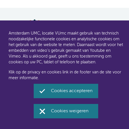
AMC en VUmc zijn al een tijdje samen Amsterdam UMC.
Amsterdam UMC, locatie VUmc maakt gebruik van technisch
Dit gaat u ook merken aan de websites: steeds meer
noodzakelijke functionele cookies en analytische cookies om
informatie verhuist naar amsterdamumc.nl en
het gebruik van de website te meten. Daarnaast wordt voor het
amsterdamumc.org
embedden van video's gebruik gemaakt van Youtube en
Vimeo. Als u akkoord gaat, geeft u ons toestemming om
cookies op uw PC, tablet of telefoon te plaatsen.
Disclaimer
Toegankelijkheid
Privacyverklaring en
cookies
Klik op de privacy en cookies link in de footer van de site voor
meer informatie.
Amsterdam UMC, locatie VUmc via Social Media
Cookies accepteren
Facebook
Twitter
Instagram
LinkedIn
Youtube
Cookies weigeren