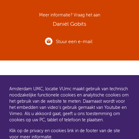
Meer informatie? Vraag het aan
Daniël Gobits
Stuur een e-mail
Amsterdam UMC, locatie VUmc maakt gebruik van technisch
noodzakelijke functionele cookies en analytische cookies om
het gebruik van de website te meten. Daarnaast wordt voor
het embedden van video's gebruik gemaakt van Youtube en
AMC en VUmc zijn al een tijdje samen Amsterdam UMC.
Vimeo. Als u akkoord gaat, geeft u ons toestemming om
Dit gaat u ook merken aan de websites: steeds meer
cookies op uw PC, tablet of telefoon te plaatsen.
informatie verhuist naar amsterdamumc.nl en
amsterdamumc.org
Klik op de privacy en cookies link in de footer van de site
voor meer informatie.