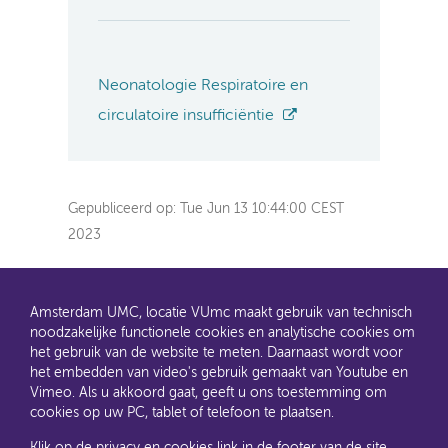
Neonatologie Respiratoire en
circulatoire insufficiëntie
Gepubliceerd op:
Tue Jun 13 10:44:00 CEST
2023
Amsterdam UMC, locatie VUmc maakt gebruik van technisch
noodzakelijke functionele cookies en analytische cookies om
het gebruik van de website te meten. Daarnaast wordt voor
het embedden van video's gebruik gemaakt van Youtube en
AMC en VUmc zijn al een tijdje samen Amsterdam UMC.
Vimeo. Als u akkoord gaat, geeft u ons toestemming om
Dit gaat u ook merken aan de websites: steeds meer
cookies op uw PC, tablet of telefoon te plaatsen.
informatie verhuist naar amsterdamumc.nl en
amsterdamumc.org