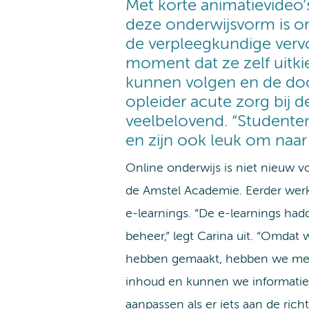
Met korte animatievideo’
deze onderwijsvorm is o
de verpleegkundige vervo
moment dat ze zelf uitki
kunnen volgen en de doce
opleider acute zorg bij d
veelbelovend. “Studenten 
en zijn ook leuk om naar t
Online onderwijs is niet nieuw 
de Amstel Academie. Eerder wer
e-learnings. “De e-learnings had
beheer,” legt Carina uit. “Omdat 
hebben gemaakt, hebben we mee
inhoud en kunnen we informati
aanpassen als er iets aan de rich