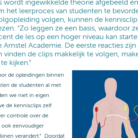
s wordt ingewikkelde theorie afgebeeld én
m het leerproces van studenten te bevorde
lgopleiding volgen, kunnen de kennisclip
ezen. “Zo leggen ze een basis, waardoor ze
nt de les op een hoger niveau kan starten,
e Amstel Academie. De eerste reacties zijn 
vinden de clips makkelijk te volgen, maken
e kijken.”
voor de opleidingen binnen
kten de studenten al met
den we niet in eigen
we de kennisclips zelf
r controle over de
e ook eenvoudiger
tlijnen verandert.” Doordat