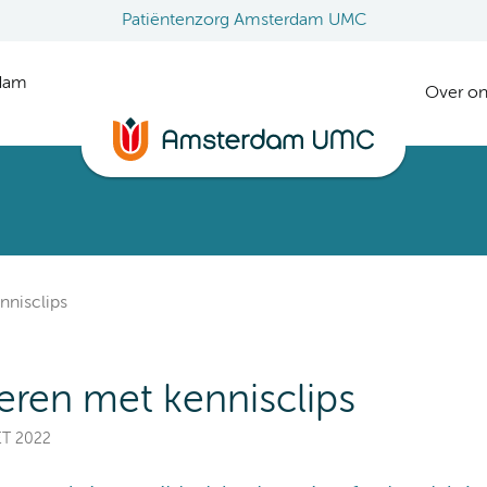
Patiëntenzorg Amsterdam UMC
rdam
Over on
nnisclips
leren met kennisclips
ET 2022