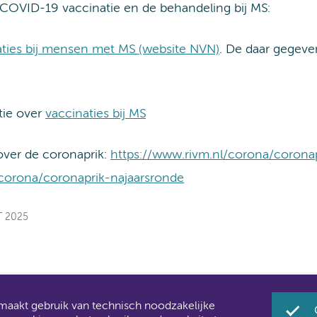
 COVID-19 vaccinatie en de behandeling bij MS:
ties bij mensen met MS (website NVN)
. De daar gegeve
tie over
vaccinaties bij MS
over de coronaprik:
https://www.rivm.nl/corona/corona
/corona/coronaprik-najaarsronde
T 2025
akt gebruik van technisch noodzakelijke
Umc zijn al een tijdje samen Amsterdam UMC.