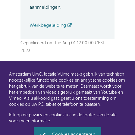
aanmeldingen.
Werkbegeleiding
Gepubliceerd op:
Tue Aug 01 12:00:00 CEST
2023
Amsterdam UMC, locatie VUmc maakt gebruik van technisch
noodzakelijke functionele cookies en analytische cookies om
het gebruik van de website te meten. Daarnaast wordt voor
het embedden van video's gebruik gemaakt van Youtube en
AMC en VUmc zijn al een tijdje samen Amsterdam UMC.
Vimeo. Als u akkoord gaat, geeft u ons toestemming om
Dit gaat u ook merken aan de websites: steeds meer
cookies op uw PC, tablet of telefoon te plaatsen.
informatie verhuist naar amsterdamumc.nl en
amsterdamumc.org
Klik op de privacy en cookies link in de footer van de site
voor meer informatie.
Disclaimer
Toegankelijkheid
Privacyverklaring en
Cookies accepteren