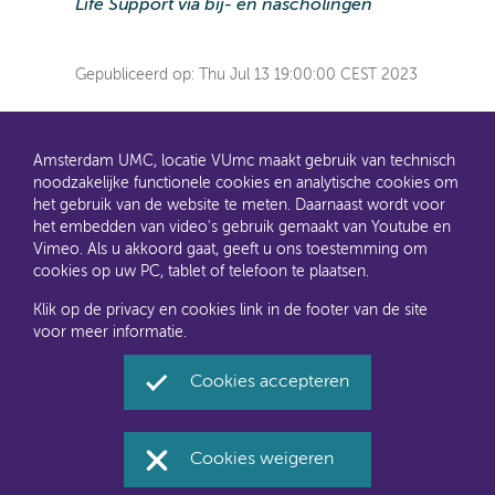
Life Support via bij- en nascholingen
Gepubliceerd op:
Thu Jul 13 19:00:00 CEST 2023
Amsterdam UMC, locatie VUmc maakt gebruik van technisch
noodzakelijke functionele cookies en analytische cookies om
het gebruik van de website te meten. Daarnaast wordt voor
het embedden van video's gebruik gemaakt van Youtube en
AMC en VUmc zijn al een tijdje samen Amsterdam UMC.
Vimeo. Als u akkoord gaat, geeft u ons toestemming om
Dit gaat u ook merken aan de websites: steeds meer
cookies op uw PC, tablet of telefoon te plaatsen.
informatie verhuist naar amsterdamumc.nl en
amsterdamumc.org
Klik op de privacy en cookies link in de footer van de site
voor meer informatie.
Disclaimer
Toegankelijkheid
Privacyverklaring en
Cookies accepteren
cookies
Amsterdam UMC, locatie VUmc via Social Media
Cookies weigeren
Facebook
Twitter
Instagram
LinkedIn
Youtube