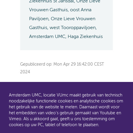
Ziekenhuis St Jansdal, Onze Lieve
Vrouwen Gasthuis, oost Anna
Paviljoen, Onze Lieve Vrouwen
Gasthuis, west Tooroppaviljoen,
Amsterdam UMC, Haga Ziekenhuis
Gepubliceerd op:
Mon Apr 29 16:42:00 CEST
2024
Amsterdam UMC, locatie VUmc maakt gebruik van technisch
noodzakelijke functionele cookies en analytische cookies om
het gebruik van de website te meten. Daarnaast wordt voor
het embedden van video's gebruik gemaakt van Youtube en
AMC en VUmc zijn al een tijdje samen Amsterdam UMC.
Vimeo. Als u akkoord gaat, geeft u ons toestemming om
Dit gaat u ook merken aan de websites: steeds meer
cookies op uw PC, tablet of telefoon te plaatsen.
informatie verhuist naar amsterdamumc.nl en