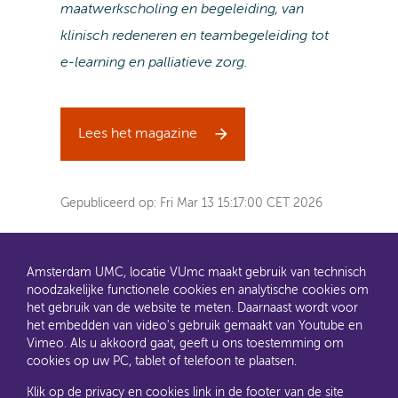
maatwerkscholing en begeleiding, van
klinisch redeneren en teambegeleiding tot
e-learning en palliatieve zorg.
Lees het magazine
Gepubliceerd op:
Fri Mar 13 15:17:00 CET 2026
Amsterdam UMC, locatie VUmc maakt gebruik van technisch
noodzakelijke functionele cookies en analytische cookies om
het gebruik van de website te meten. Daarnaast wordt voor
het embedden van video's gebruik gemaakt van Youtube en
AMC en VUmc zijn al een tijdje samen Amsterdam UMC.
Vimeo. Als u akkoord gaat, geeft u ons toestemming om
Dit gaat u ook merken aan de websites: steeds meer
cookies op uw PC, tablet of telefoon te plaatsen.
informatie verhuist naar amsterdamumc.nl en
amsterdamumc.org
Klik op de privacy en cookies link in de footer van de site