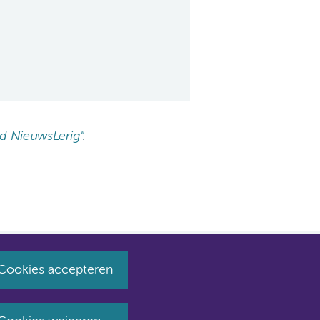
tijd NieuwsLerig"
.
Cookies accepteren
huist naar amsterdamumc.nl en amsterdamumc.org