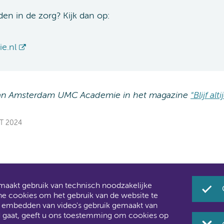
en in de zorg? Kijk dan op:
e.nl
van Amsterdam UMC Academie in het magazine
"Blijf al
ST 2024
akt gebruik van technisch noodzakelijke
Umc zijn al een tijdje samen Amsterdam UMC.
he cookies om het gebruik van de website te
 u ook merken aan de websites: steeds meer informatie ver
t embedden van video's gebruik gemaakt van
d gaat, geeft u ons toestemming om cookies op