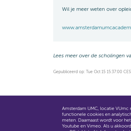
Wil je meer weten over opleid
www.amsterdamumcacademi
Lees meer over de scholingen 
Gepubliceerd op:
Tue Oct 15 15:37:00 CE
Amsterdam UMC, locatie VUmc ma
AMC en V
functionele cookies en analytisc
Dit gaat
meten. Daarnaast wordt voor he
Youtube en Vimeo. Als u akkoor