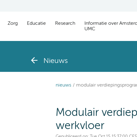
Zorg
Educatie
Research
Informatie over Amste
UMC
Nieuws
nieuws
modulair verdiepingsprogr
Modulair verdie
werkvloer
Gepubliceerd op:
Tue Oct 15 15:37:00 CE