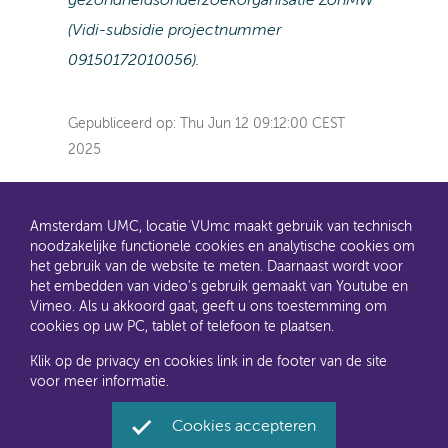
gezondheidsonderzoekorganisatie ZonMW
(Vidi-subsidie projectnummer
09150172010056).
Gepubliceerd op:
Thu Jun 12 09:12:00 CEST
2025
Amsterdam UMC, locatie VUmc maakt gebruik van technisch
noodzakelijke functionele cookies en analytische cookies om
het gebruik van de website te meten. Daarnaast wordt voor
het embedden van video's gebruik gemaakt van Youtube en
AMC en VUmc zijn al een tijdje samen Amsterdam UMC.
Vimeo. Als u akkoord gaat, geeft u ons toestemming om
Dit gaat u ook merken aan de websites: steeds meer
cookies op uw PC, tablet of telefoon te plaatsen.
informatie verhuist naar amsterdamumc.nl en
amsterdamumc.org
Klik op de privacy en cookies link in de footer van de site
voor meer informatie.
Disclaimer
Toegankelijkheid
Privacyverklaring en
Cookies accepteren
cookies