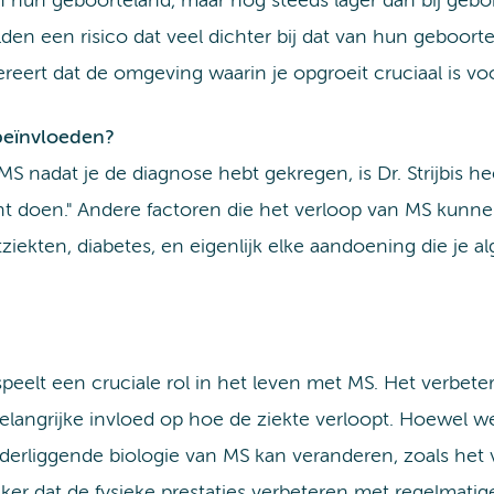
 in hun geboorteland, maar nog steeds lager dan bij ge
den een risico dat veel dichter bij dat van hun geboort
eert dat de omgeving waarin je opgroeit cruciaal is voor
beïnvloeden?
S nadat je de diagnose hebt gekregen, is Dr. Strijbis hee
kunt doen." Andere factoren die het verloop van MS kunne
tziekten, diabetes, en eigenlijk elke aandoening die j
elt een cruciale rol in het leven met MS. Het verbeter
belangrijke invloed op hoe de ziekte verloopt. Hoewe
derliggende biologie van MS kan veranderen, zoals het
r dat de fysieke prestaties verbeteren met regelmatige ac