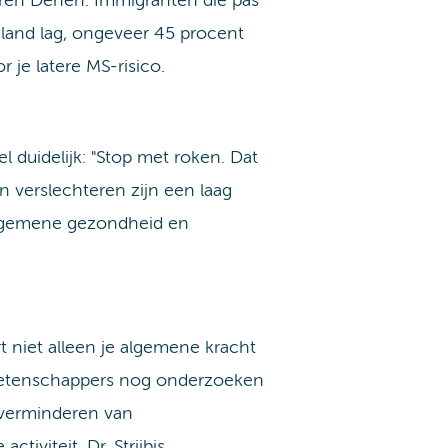
boren Denen. Immigranten die pas
eland lag, ongeveer 45 procent
 je latere MS-risico.
l duidelijk: "Stop met roken. Dat
n verslechteren zijn een laag
e algemene gezondheid en
t niet alleen je algemene kracht
l wetenschappers nog onderzoeken
 verminderen van
tiviteit. Dr. Strijbis