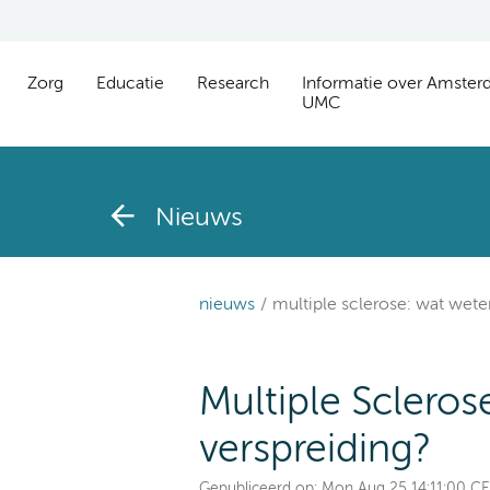
Zorg
Educatie
Research
Informatie over Amste
UMC
Nieuws
nieuws
multiple sclerose: wat wet
Multiple Sclero
verspreiding?
Gepubliceerd op:
Mon Aug 25 14:11:00 C