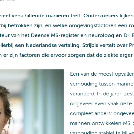
heel verschillende manieren treft. Onderzoekers kijke
bij betrokken zijn, en welke omgevingsfactoren een ro
cteur van het Deense MS-register en neuroloog en Dr. E
bij een Nederlandse vertaling. Strijbis vertelt over Pr
 er zijn factoren die ervoor zorgen dat de ziekte erger
Een van de meest opvalle
verhouding tussen manne
veranderd. In de jaren z
ongeveer even vaak deze z
compleet anders: ongeveer
mannen ontwikkelen MS. Si
verhouding stabiel te bli