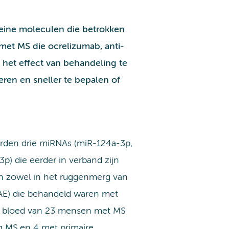
leine moleculen die betrokken
 met MS die ocrelizumab, anti-
het effect van behandeling te
ren en sneller te bepalen of
rden drie miRNAs (miR-124a-3p,
) die eerder in verband zijn
n zowel in het ruggenmerg van
AE) die behandeld waren met
t bloed van 23 mensen met MS
ng MS en 4 met primaire