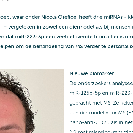
roep,
waar onder Nicola Orefice,
heeft drie miRNAs - k
nen – vergeleken in zowel een diermodel als bij mensen
den dat miR-223-3p een veelbelovende biomarker is om 
helpen om de behandeling van MS verder te personalise
Nieuwe biomarker
De onderzoekers analysee
miR-125b-5p en miR-223-3p
gebracht met MS. Ze keke
een diermodel voor MS (E
nano-anti-CD20 als in he
(19 met relapsing-remitti