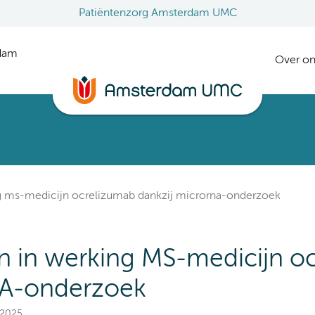
Patiëntenzorg Amsterdam UMC
rdam
Over on
ng ms-medicijn ocrelizumab dankzij microrna-onderzoek
n in werking MS-medicijn o
NA-onderzoek
 2025