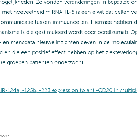
mogelijkheden. Ze vonden veranderingen in bepaalde o
met hoeveelheid miRNA. IL-6 is een eiwit dat cellen ve
e communicatie tussen immuuncellen. Hiermee hebben 
hanisme is die gestimuleerd wordt door ocrelizumab. Op
- en mensdata nieuwe inzichten geven in de molecula
 en die een positief effect hebben op het ziekteverlo
ere groepen patiënten onderzocht.
iR-124a, -125b, -223 expression to anti-CD20 in Multipl