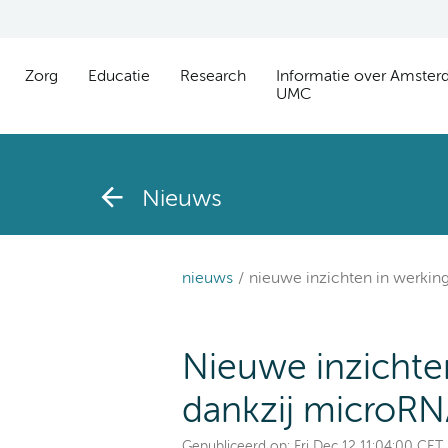
Zorg
Educatie
Research
Informatie over Amste
UMC
Nieuws
nieuws
nieuwe inzichten in werki
Nieuwe inzichte
dankzij microR
Gepubliceerd op:
Fri Dec 12 11:04:00 CET