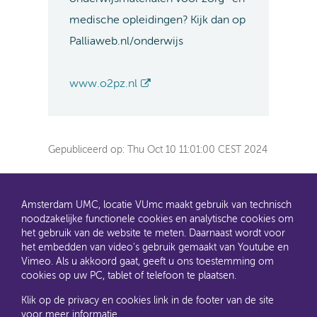
medische opleidingen? Kijk dan op
Palliaweb.nl/onderwijs
www.o2pz.nl
Gepubliceerd op:
Thu Oct 10 11:01:00 CEST 2024
Amsterdam UMC, locatie VUmc maakt gebruik van technisch
noodzakelijke functionele cookies en analytische cookies om
het gebruik van de website te meten. Daarnaast wordt voor
het embedden van video's gebruik gemaakt van Youtube en
AMC en VUmc zijn al een tijdje samen Amsterdam UMC.
Vimeo. Als u akkoord gaat, geeft u ons toestemming om
Dit gaat u ook merken aan de websites: steeds meer
cookies op uw PC, tablet of telefoon te plaatsen.
informatie verhuist naar amsterdamumc.nl en
amsterdamumc.org
Klik op de privacy en cookies link in de footer van de site
voor meer informatie.