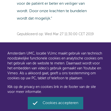
voor de patiënt er beter en veiliger van
wordt. Door onze krachten te bundelen
wordt dat mogelijk.”
Gepubliceerd op:
Wed Mar 27 11:30:00 CET 2019
Amsterdam UMC, locatie VUmc maakt gebruik van technisch
noodzakelijke functionele cookies en analytische cookies om
het gebruik van de website te meten. Daarnaast wordt voor
het embedden van video's gebruik gemaakt van Youtube en
AMC en VUmc zijn al een tijdje samen Amsterdam UMC.
Vimeo. Als u akkoord gaat, geeft u ons toestemming om
Dit gaat u ook merken aan de websites: steeds meer
cookies op uw PC, tablet of telefoon te plaatsen.
informatie verhuist naar amsterdamumc.nl en
amsterdamumc.org
Klik op de privacy en cookies link in de footer van de site
voor meer informatie.
Disclaimer
Toegankelijkheid
Privacyverklaring en
Cookies accepteren
cookies