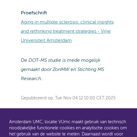
Proefschrift
Aging in multiple sclerosis: clinical insights
and rethinking treatment strategies - Vrije
Universiteit Amsterdam
De DOT-MS studie is mede mogelijk
gemaakt door ZonMW en Stichting MS
Research.
.
Gepubliceerd op:
Tue Nov 04 12:10:00 CET 2025
Amsterdam UMC, locatie VUmc maakt gebruik van technisch
noodzakelijke functionele cookies en analytische cookies om
het gebruik van de website te meten. Daarnaast wordt voor