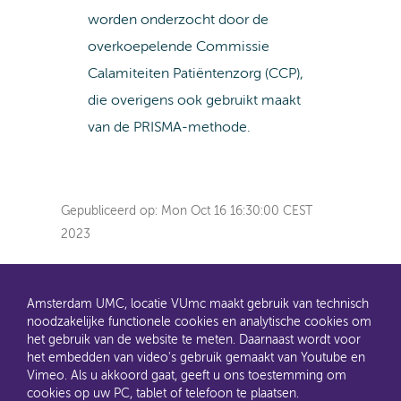
worden onderzocht door de
overkoepelende Commissie
Calamiteiten Patiëntenzorg (CCP),
die overigens ook gebruikt maakt
van de PRISMA-methode.
Gepubliceerd op:
Mon Oct 16 16:30:00 CEST
2023
Amsterdam UMC, locatie VUmc maakt gebruik van technisch
noodzakelijke functionele cookies en analytische cookies om
het gebruik van de website te meten. Daarnaast wordt voor
het embedden van video's gebruik gemaakt van Youtube en
AMC en VUmc zijn al een tijdje samen Amsterdam UMC.
Vimeo. Als u akkoord gaat, geeft u ons toestemming om
Dit gaat u ook merken aan de websites: steeds meer
cookies op uw PC, tablet of telefoon te plaatsen.