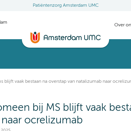
Patiëntenzorg Amsterdam UMC
rdam
Over on
 blijft vaak bestaan na overstap van natalizumab naar ocreliz
meen bij MS blijft vaak bes
 naar ocrelizumab
T 2025