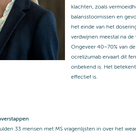
klachten, zoals vermoeidh
balansstoornissen en gev
het einde van het dosering
verdwijnen meestal na de 
Ongeveer 40–70% van de g
ocrelizumab ervaart dit 
onbekend is. Het betekent
effectief is.
 overstappen
lden 33 mensen met MS vragenlijsten in over het wear