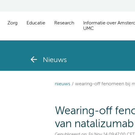
Zorg
Educatie
Research
Informatie over Amste
UMC
Nieuws
nieuws
wearing-off fenomeen bij ms
Wearing-off feno
van natalizumab
Gepubliceerd op:
Fri Nov 14 09:47:00 CE