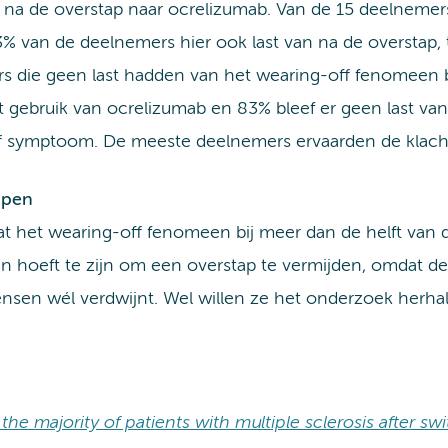
 na de overstap naar ocrelizumab. Van de 15 deelnemer
3% van de deelnemers hier ook last van na de overstap, 
rs die geen last hadden van het wearing-off fenomeen b
t gebruik van ocrelizumab en 83% bleef er geen last v
symptoom. De meeste deelnemers ervaarden de klacht
ppen
 het wearing-off fenomeen bij meer dan de helft van d
n hoeft te zijn om een overstap te vermijden, omdat de 
ensen wél verdwijnt. Wel willen ze het onderzoek herh
he majority of patients with multiple sclerosis after s