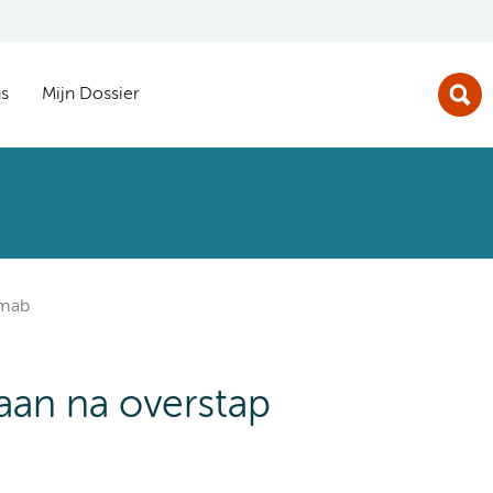
s
Mijn Dossier
umab
taan na overstap