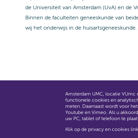
de Universiteit van Amsterdam (UvA) en de Vrij
Binnen de faculteiten geneeskunde van beide
wij het onderwijs in de huisartsgeneeskunde.
Amsterdam UMC, locatie VUmc ma
AMC en V
functionele cookies en analytisc
Dit gaat
meten. Daarnaast wordt voor he
Youtube en Vimeo. Als u akkoor
uw PC, tablet of telefoon te plaat
Klik op de privacy en cookies lin
Amsterdam UMC, locatie VUmc via S