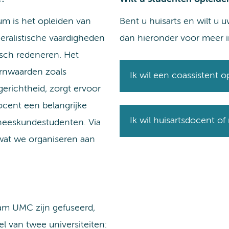
um is het opleiden van
Bent u huisarts en wilt u 
eralistische vaardigheden
dan hieronder voor meer i
isch redeneren. Het
ernwaarden zoals
Ik wil een coassistent o
gerichtheid, zorgt ervoor
ocent een belangrijke
Ik wil huisartsdocent o
eneeskundestudenten. Via
t wat we organiseren aan
m UMC zijn gefuseerd,
l van twee universiteiten: