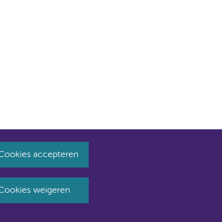
Cookies accepteren
huist naar amsterdamumc.nl en amsterdamumc.org
Cookies weigeren
laimer
Toegankelijkheid
Privacyverklaring en cookies