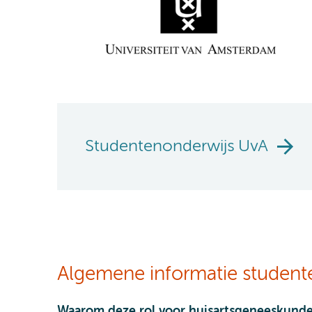
Studentenonderwijs UvA
Algemene informatie student
Waarom deze rol voor huisartsgeneeskund