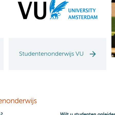
Studentenonderwijs VU
enonderwijs
e?
Wilt u studenten opleide