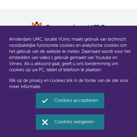
AMC en VUmc zijn al een tijdje samen Amsterdam UMC.
Amsterdam UMC, locatie VUmc maakt gebruik van technisch
Dit gaat u ook merken aan de websites: steeds meer
noodzakelijke functionele cookies en analytische cookies om
informatie verhuist naar amsterdamumc.nl en
het gebruik van de website te meten. Daarnaast wordt voor het
amsterdamumc.org
embedden van video's gebruik gemaakt van Youtube en
Vimeo. Als u akkoord gaat, geeft u ons toestemming om
Disclaimer
Toegankelijkheid
Privacyverklaring en
cookies op uw PC, tablet of telefoon te plaatsen.
cookies
Klik op de privacy en cookies link in de footer van de site voor
meer informatie.
Amsterdam UMC, locatie VUmc via Social Media
Facebook
Twitter
Instagram
LinkedIn
Youtube
Cookies accepteren
Cookies weigeren