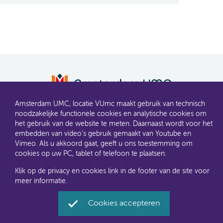
AMC en VUmc zijn al een tijdje samen Amsterdam UMC.
Amsterdam UMC, locatie VUmc maakt gebruik van technisch
Dit gaat u ook merken aan de websites: steeds meer
noodzakelijke functionele cookies en analytische cookies om
informatie verhuist naar amsterdamumc.nl en
het gebruik van de website te meten. Daarnaast wordt voor het
amsterdamumc.org
embedden van video's gebruik gemaakt van Youtube en
Vimeo. Als u akkoord gaat, geeft u ons toestemming om
Disclaimer
Toegankelijkheid
Privacyverklaring en
cookies op uw PC, tablet of telefoon te plaatsen.
cookies
Klik op de privacy en cookies link in de footer van de site voor
meer informatie.
Amsterdam UMC, locatie VUmc via Social Media
Facebook
Twitter
Instagram
LinkedIn
Youtube
Cookies accepteren