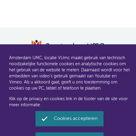
AMC en VUmc zijn al een tijdje samen Amsterdam UMC.
Amsterdam UMC, locatie VUmc maakt gebruik van technisch
Dit gaat u ook merken aan de websites: steeds meer
noodzakelijke functionele cookies en analytische cookies om
informatie verhuist naar amsterdamumc.nl en
het gebruik van de website te meten. Daarnaast wordt voor het
amsterdamumc.org
embedden van video's gebruik gemaakt van Youtube en
Vimeo. Als u akkoord gaat, geeft u ons toestemming om
Disclaimer
Toegankelijkheid
Privacyverklaring en
cookies op uw PC, tablet of telefoon te plaatsen.
cookies
Klik op de privacy en cookies link in de footer van de site voor
meer informatie.
Amsterdam UMC, locatie VUmc via Social Media
Facebook
Twitter
Instagram
LinkedIn
Youtube
Cookies accepteren