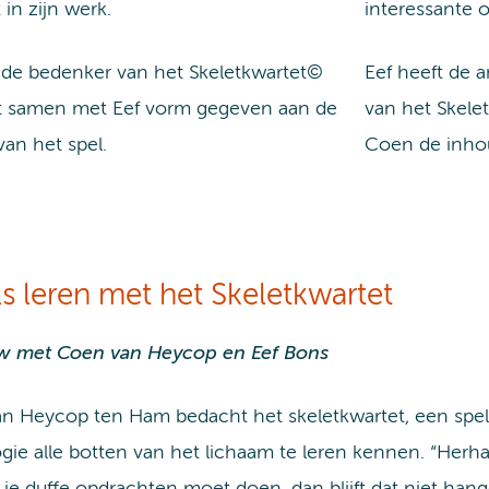
t in zijn werk.
interessante o
 de bedenker van het Skeletkwartet©
Eef heeft de a
t samen met Eef vorm gegeven aan de
van het Skele
an het spel.
Coen de inhou
s leren met het Skeletkwartet
ew met Coen van Heycop en Eef Bons
n Heycop ten Ham bedacht het skeletkwartet, een spel
ogie alle botten van het lichaam te leren kennen. “Herhali
 je duffe opdrachten moet doen, dan blijft dat niet han