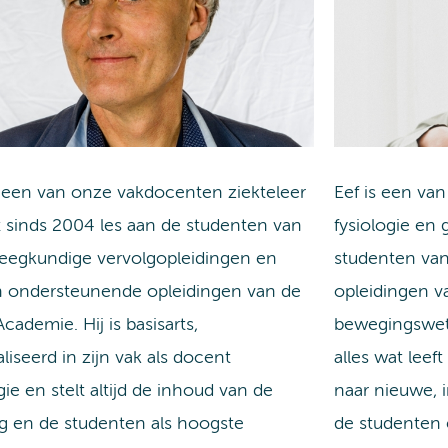
 een van onze vakdocenten ziekteleer
Eef is een va
t sinds 2004 les aan de studenten van
fysiologie en 
leegkundige vervolgopleidingen en
studenten va
 ondersteunende opleidingen van de
opleidingen v
cademie. Hij is basisarts,
bewegingswet
liseerd in zijn vak als docent
alles wat leef
ie en stelt altijd de inhoud van de
naar nieuwe,
ng en de studenten als hoogste
de studenten 