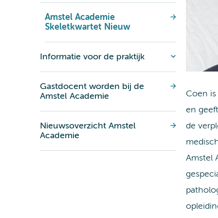
Amstel Academie
Skeletkwartet Nieuw
Informatie voor de praktijk
Gastdocent worden bij de
Coen is
Amstel Academie
en geef
de verp
Nieuwsoverzicht Amstel
Academie
medisch
Amstel A
gespecia
patholog
opleidi