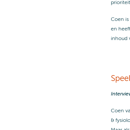
prioritei
Coen is
en heef
inhoud v
Speel
Intervi
Coen va
& fysiol
Maar als