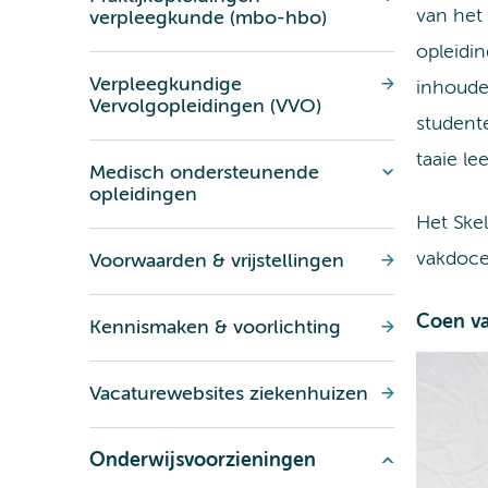
van het
verpleegkunde (mbo-hbo)
opleidi
Verpleegkundige
inhoude
Vervolgopleidingen (VVO)
student
taaie le
Medisch ondersteunende
opleidingen
Het Skel
vakdoce
Voorwaarden & vrijstellingen
Coen v
Kennismaken & voorlichting
Vacaturewebsites ziekenhuizen
Onderwijsvoorzieningen