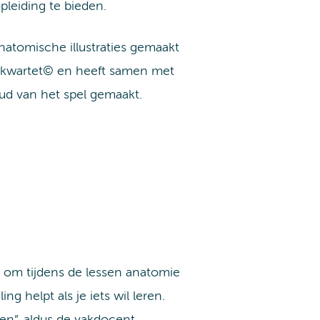
pleiding te bieden.
natomische illustraties gemaakt
tkwartet© en heeft samen met
d van het spel gemaakt.
 om tijdens de lessen anatomie
ng helpt als je iets wil leren.
gen”, aldus de vakdocent