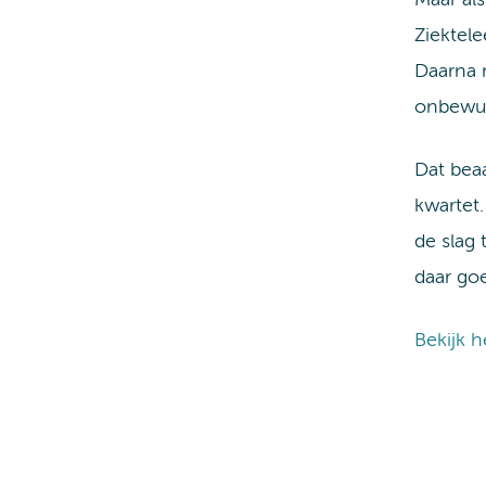
Ziektele
Daarna m
onbewust
Dat beaa
kwartet
de slag 
daar goe
Bekijk h