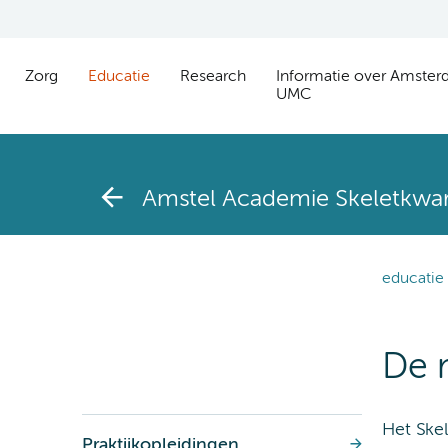
Zorg
Educatie
Research
Informatie over Amste
UMC
Amstel Academie Skeletkwar
educatie
De 
Het Ske
Praktijkopleidingen