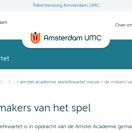
Patiëntenzorg Amsterdam UMC
rdam
Over on
tet
...
...
amstel academie skeletkwartet nieuw
de makers va
makers van het spel
letkwartet is in opdracht van de Amstel Academie gemaa