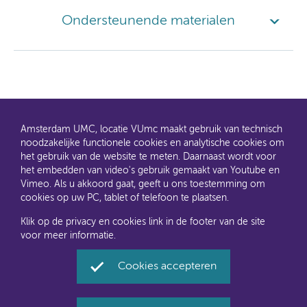
Ondersteunende materialen
Amsterdam UMC, locatie VUmc maakt gebruik van technisch
noodzakelijke functionele cookies en analytische cookies om
het gebruik van de website te meten. Daarnaast wordt voor
het embedden van video's gebruik gemaakt van Youtube en
AMC en VUmc zijn al een tijdje samen Amsterdam UMC.
Vimeo. Als u akkoord gaat, geeft u ons toestemming om
Dit gaat u ook merken aan de websites: steeds meer
cookies op uw PC, tablet of telefoon te plaatsen.
informatie verhuist naar amsterdamumc.nl en
amsterdamumc.org
Klik op de privacy en cookies link in de footer van de site
voor meer informatie.
Disclaimer
Toegankelijkheid
Privacyverklaring en
Cookies accepteren
cookies
Amsterdam UMC, locatie VUmc via Social Media