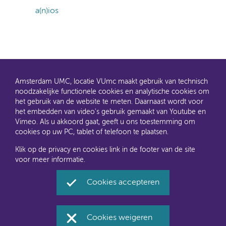
a(n)ios
Amsterdam UMC, locatie VUmc maakt gebruik van technisch
noodzakelijke functionele cookies en analytische cookies om
het gebruik van de website te meten. Daarnaast wordt voor
het embedden van video's gebruik gemaakt van Youtube en
AMC en VUmc zijn al een tijdje samen Amsterdam UMC.
Vimeo. Als u akkoord gaat, geeft u ons toestemming om
Dit gaat u ook merken aan de websites: steeds meer
cookies op uw PC, tablet of telefoon te plaatsen.
informatie verhuist naar amsterdamumc.nl en
amsterdamumc.org
Klik op de privacy en cookies link in de footer van de site
voor meer informatie.
Disclaimer
Toegankelijkheid
Privacyverklaring en
Cookies accepteren
cookies
Amsterdam UMC, locatie VUmc via Social Media
Cookies weigeren