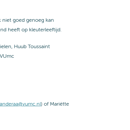
ek niet goed genoeg kan
 heeft op kleuterleeftijd.
ielen, Huub Toussaint
 VUmc
vanderaa@vumc.nl
) of Mariëtte