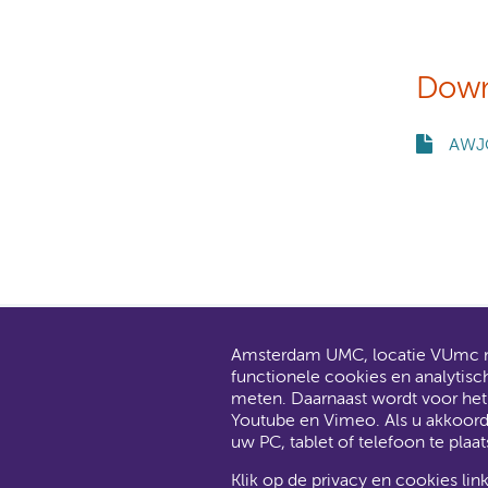
Down
AWJG
Amsterdam UMC, locatie VUmc ma
AMC en V
functionele cookies en analytisc
Dit gaat
meten. Daarnaast wordt voor he
Youtube en Vimeo. Als u akkoor
uw PC, tablet of telefoon te plaat
Klik op de privacy en cookies lin