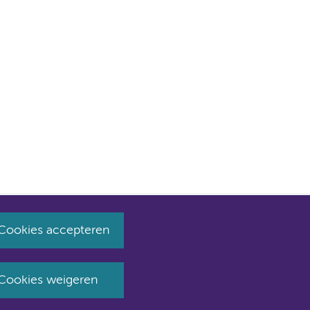
Cookies accepteren
huist naar amsterdamumc.nl en amsterdamumc.org
Cookies weigeren