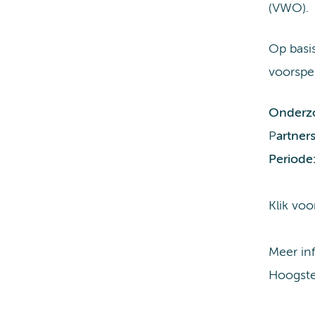
(VWO).
Op basi
voorspel
Onderzo
P
artners
Periode
Klik voo
Meer in
Hoogste