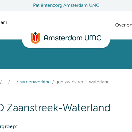
Patiëntenzorg Amsterdam UMC
rdam
Over on
...
...
samenwerking
ggd zaanstreek-waterland
 Zaanstreek-Waterland
urgroep: