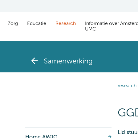
Zorg
Educatie
Research
Informatie over Amste
UMC
Samenwerking
research
GGD
Lid stu
Home AWJG