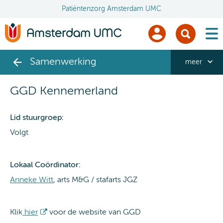
Patiëntenzorg Amsterdam UMC
men
Samenwerking
meer
GGD Kennemerland
Lid stuurgroep:
Volgt
Lokaal Coördinator:
Anneke Witt
, arts M&G / stafarts JGZ
Klik
hier
voor de website van GGD