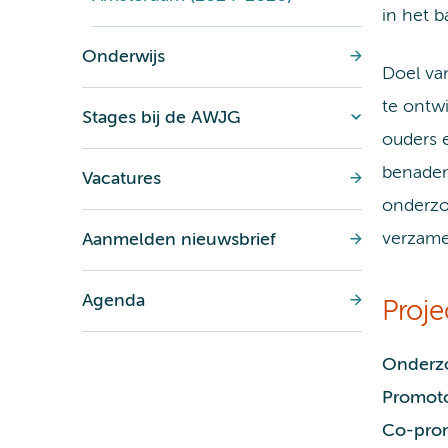
in het b
Onderwijs
Doel va
te ontw
Stages bij de AWJG
ouders 
benaderi
Vacatures
onderzo
verzame
Aanmelden nieuwsbrief
Agenda
Proj
Onderzo
Promot
Co-pro