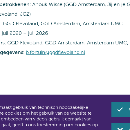
 betrokkenen:
Anouk Wisse (GGD Amsterdam, Jij en je 
evoland, JGZ)
:
GGD Flevoland, GGD Amsterdam, Amsterdam UMC
:
juli 2020 – juli 2026
rs:
GGD Flevoland, GGD Amsterdam, Amsterdam UMC, 
gegevens:
b.fortuin@ggdflevoland.nl
akt gebruik van technisch noodzakelijke
Umc zijn al een tijdje samen Amsterdam UMC.
he cookies om het gebruik van de website te
 u ook merken aan de websites: steeds meer informatie ver
t embedden van video's gebruik gemaakt van
d gaat, geeft u ons toestemming om cookies op