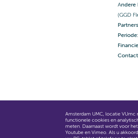
A
ndere
(GGD Fl
Partners
Periode
Financie
Contact
Amsterdam UMC, locatie VUmc ma
AMC en V
functionele cookies en analytisc
Dit gaat
meten. Daarnaast wordt voor he
Youtube en Vimeo. Als u akkoor