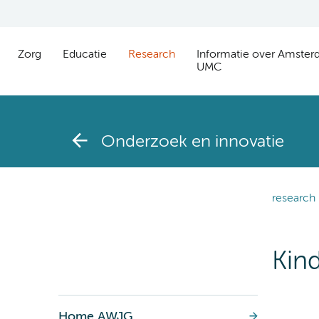
Zorg
Educatie
Research
Informatie over Amste
UMC
Onderzoek en innovatie
research
Kin
Home AWJG