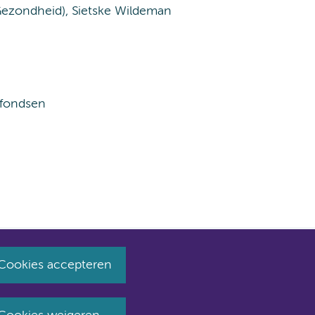
Gezondheid), Sietske Wildeman
fondsen
Cookies accepteren
huist naar amsterdamumc.nl en amsterdamumc.org