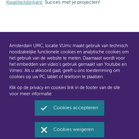
Kwaliteitsbriljant
. Succes met je projecten!
Amsterdam UMC, locatie VUmc maakt gebruik van technisch
noodzakelijke functionele cookies en analytische cookies om
het gebruik van de website te meten. Daarnaast wordt voor
het embedden van video's gebruik gemaakt van Youtube en
AMC en VUmc zijn al een tijdje samen Amsterdam UMC.
Vimeo. Als u akkoord gaat, geeft u ons toestemming om
Dit gaat u ook merken aan de websites: steeds meer
cookies op uw PC, tablet of telefoon te plaatsen.
informatie verhuist naar amsterdamumc.nl en
amsterdamumc.org
Klik op de privacy en cookies link in de footer van de site
voor meer informatie.
Disclaimer
Toegankelijkheid
Privacyverklaring en
Cookies accepteren
cookies
Amsterdam UMC, locatie VUmc via Social Media
Cookies weigeren
Facebook
Twitter
Instagram
LinkedIn
Youtube