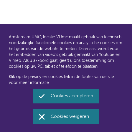
Amsterdam UMC, locatie VUmc maakt gebruik van technisch
noodzakelijke functionele cookies en analytische cookies om
het gebruik van de website te meten. Daarnaast wordt voor
het embedden van video's gebruik gemaakt van Youtube en
AMC en VUmc zijn al een tijdje samen Amsterdam UMC.
Vimeo. Als u akkoord gaat, geeft u ons toestemming om
Dit gaat u ook merken aan de websites: steeds meer
cookies op uw PC, tablet of telefoon te plaatsen.
informatie verhuist naar amsterdamumc.nl en
amsterdamumc.org
Klik op de privacy en cookies link in de footer van de site
voor meer informatie.
Disclaimer
Toegankelijkheid
Privacyverklaring en
Cookies accepteren
cookies
Amsterdam UMC, locatie VUmc via Social Media
Cookies weigeren
Facebook
Twitter
Instagram
LinkedIn
Youtube