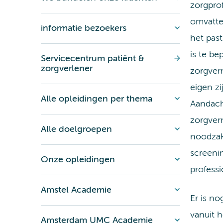
zorgprof
omvatte
informatie bezoekers
het pas
is te be
Servicecentrum patiënt &
zorgverlener
zorgver
eigen zi
Alle opleidingen per thema
Aandach
zorgver
Alle doelgroepen
noodzak
screeni
Onze opleidingen
professi
Amstel Academie
Er is n
vanuit h
Amsterdam UMC Academie