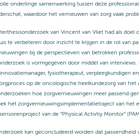
lle onderlinge samenwerking tussen deze professionals.
derschat, waardoor het vernieuwen van zorg vaak probl
terthesisonderzoek van Vincent van Vliet had als doel 
is te verbeteren door inzicht te krijgen in de rol van 
nieuwingen bij de perspectieven van betrokken professi
 onderzoek is vormgegeven door middel van interviews.
 innovatiemanager, fysiotherapeut, verpleegkundigen en 
 zorgproces op de oncologische heelkundezorg van he
nderzoeken hoe zorgvernieuwingen meer passend gema
ek het zorgvernieuwingsimplementatietraject van het 
ensorenproject van de “Physical Activtiy Monitor” (PAM
 onderzoek kan geconcludeerd worden dat passendheid