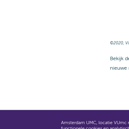
©2020, Vi
Bekijk 
nieuwe n
Amsterdam UMC, locatie VUmc ma
AMC en V
functionele cookies en analytisc