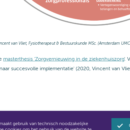
ncent van Vliet, Fysiotherapeut & Bestuurskunde MSc. (Amsterdam UMC
de
masterthesis 'Zorgvernieuwing in de ziekenhuiszorg
'.
aar succesvolle implementatie' (2020, Vincent van Vlie
akt gebruik van technisch noodzakelijke
Umc zijn al een tijdje samen Amsterdam UMC.
he cookies om het gebruik van de website te