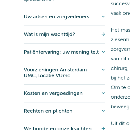
succesvo
vaak on
Uw artsen en zorgverleners
Het mas
Wat is mijn wachttijd?
ziekenhu
zorgver
Patiëntervaring; uw mening telt
van dit
chirurg,
Voorzieningen Amsterdam
UMC, locatie VUmc
bij het
Om te o
Kosten en vergoedingen
onderzo
beweegs
Rechten en plichten
Uit dit
We bundelen onze krachten