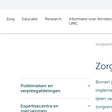
Zorg
Educatie
Research
Informatie over Amste
UMC
zorgvern
Zor
Binnen 
Poliklinieken en
impleme
verpleegafdelingen
lijken 
Expertisecentra en
zorgver
specialismen